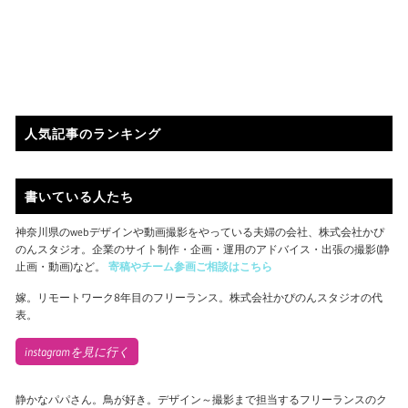
人気記事のランキング
書いている人たち
神奈川県のwebデザインや動画撮影をやっている夫婦の会社、株式会社かぴ
のんスタジオ。企業のサイト制作・企画・運用のアドバイス・出張の撮影(静
止画・動画)など。
寄稿やチーム参画ご相談はこちら
嫁。リモートワーク8年目のフリーランス。株式会社かぴのんスタジオの代
表。
instagramを見に行く
静かなパパさん。鳥が好き。デザイン～撮影まで担当するフリーランスのク