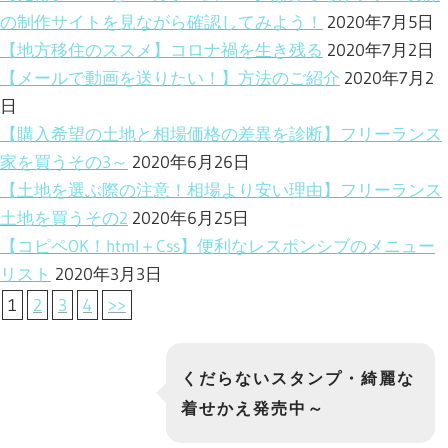
の制作サイトを見ながら確認してみよう！
2020年7月5日
【地方移住のススメ】コロナ禍を生き残る
2020年7月2日
【メールで動画を送りたい！】方法のご紹介
2020年7月2
日
【購入希望の土地と相場価格の差異を診断】フリーランス
家を買うその3～
2020年6月26日
【土地を選ぶ際の注意！相場より安い理由】フリーランス
土地を買うその2
2020年6月25日
【コピペOK！html＋Css】便利なレスポンシブのメニュー
リスト
2020年3月3日
1
2
3
4
>>
くだらないスタンプ・綺麗な
着せかえ発売中～