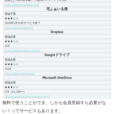
登録なし500MB/登録アリ無料のフリープラン2GB
https://www.datadeliver.net/
宅ふぁいる便
登録不要
★★★☆☆
2020年3月31日サービス終了
https://www.filesend.to/
Dropbox
登録必要
★★★☆☆
2GB
https://www.dropbox.com/ja/
Googleドライブ
登録必要
★★★☆☆
15GB
https://drive.google.com/
Microsoft OneDrive
登録必要
★★★☆☆
1TB（¥1,180〜）
https://onedrive.live.com/about/ja-jp/
無料で使うことができ、しかも会員登録すら必要がな
い！ってサービスもあります。