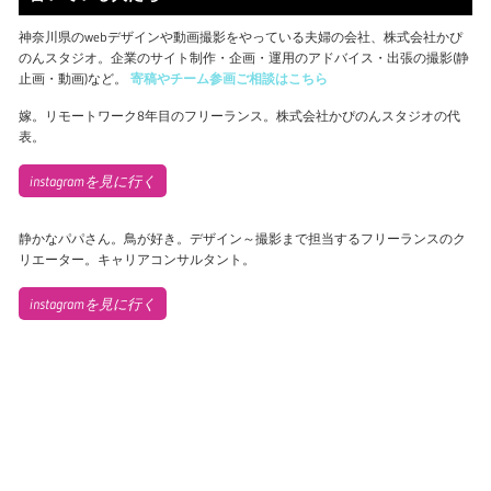
神奈川県のwebデザインや動画撮影をやっている夫婦の会社、株式会社かぴ
のんスタジオ。企業のサイト制作・企画・運用のアドバイス・出張の撮影(静
止画・動画)など。
寄稿やチーム参画ご相談はこちら
嫁。リモートワーク8年目のフリーランス。株式会社かぴのんスタジオの代
表。
instagramを見に行く
静かなパパさん。鳥が好き。デザイン～撮影まで担当するフリーランスのク
リエーター。キャリアコンサルタント。
instagramを見に行く