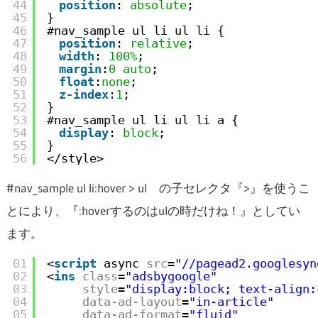
44
position
: 
absolute
;     
45
}
46
#nav_sample ul li ul li {
47
position
: 
relative
;
48
width
: 
100%
;
49
margin
:
0
auto
;
50
float
:
none
;
51
z-index
:
1
;
52
}
53
#nav_sample ul li ul li a {
54
display
: 
block
;
55
}
56
</style>
#nav_sample ul li:hover > ul の子セレクタ『>』を使うこ
とにより、『:hoverするのはulの時だけね！』としてい
ます。
01
<
script
async 
src
=
"//pagead2.googlesyn
02
<
ins
class
=
"adsbygoogle"
03
style
=
"display:block; text-align:
04
data-ad-layout
=
"in-article"
05
data-ad-format
=
"fluid"