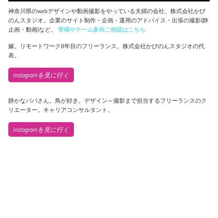
神奈川県のwebデザインや動画撮影をやっている夫婦の会社、株式会社かぴ
のんスタジオ。企業のサイト制作・企画・運用のアドバイス・出張の撮影(静
止画・動画)など。
寄稿やチーム参画ご相談はこちら
嫁。リモートワーク8年目のフリーランス。株式会社かぴのんスタジオの代
表。
instagramを見に行く
静かなパパさん。鳥が好き。デザイン～撮影まで担当するフリーランスのク
リエーター。キャリアコンサルタント。
instagramを見に行く