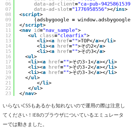
06
data-ad-client
=
"ca-pub-9425861539
07
data-ad-slot
=
"1776958556"
></
ins
>
08
<
script
>
09
(adsbygoogle = window.adsbygoogle
10
</
script
>
11
<
nav
id
=
"nav_sample"
>
12
<
ul
class
=
"clearfix"
>
13
<
li
><
a
href
=
""
>TOP</
a
></
li
>
14
<
li
><
a
href
=
""
>その2</
a
>
15
<
li
><
a
href
=
""
>その3</
a
>
16
<
ul
>
17
<
li
><
a
href
=
""
>その3-1</
a
></
li
>
18
<
li
><
a
href
=
""
>その3-2</
a
></
li
>
19
<
li
><
a
href
=
""
>その3-3</
a
></
li
>
20
</
ul
>
21
</
li
>
22
</
ul
>
23
</
nav
>
いらないCSSもあるかも知れないので運用の際は注意し
てください！IE8のブラウザについているエミュレータ
ーでは動きました。