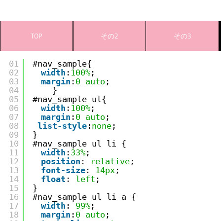
TOP
その2
その3
01
#nav_sample{
02
width
:
100%
;
03
margin
:
0
auto
;
04
}
05
#nav_sample ul{
06
width
:
100%
;
07
margin
:
0
auto
;
08
list-style
:
none
;
09
}
10
#nav_sample ul li {
11
width
:
33%
;
12
position
: 
relative
;
13
font-size
: 
14px
;
14
float
: 
left
;    
15
}
16
#nav_sample ul li a {
17
width
: 
99%
;
18
margin
:
0
auto
;