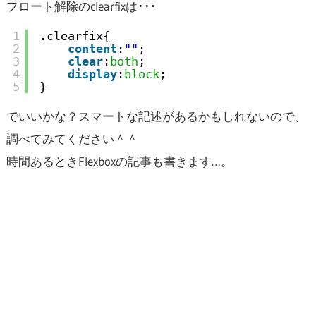
フロート解除のclearfixは･･･
1
.clearfix{
2
content
:
""
;
3
clear
:
both
;
4
display
:
block
; 
5
}
でいいかな？スマートな記述があるかもしれないので、
調べてみてください＾＾
時間あるときFlexboxの記事も書きます…。