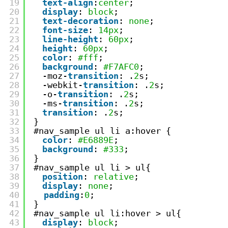
19
text-align
:
center
;
20
display
: 
block
;
21
text-decoration
: 
none
;
22
font-size
: 
14px
;
23
line-height
: 
60px
;
24
height
: 
60px
;
25
color
: 
#fff
;
26
background
: 
#F7AFC0
;
27
　-moz-
transition
: .
2
s;
28
　-webkit-
transition
: .
2
s;
29
　-o-
transition
: .
2
s;
30
　-ms-
transition
: .
2
s;
31
transition
: .
2
s;
32
}
33
#nav_sample ul li a:hover {
34
color
: 
#E6889E
;
35
background
: 
#333
;
36
}
37
#nav_sample ul li > ul{
38
position
: 
relative
;
39
display
: 
none
;
40
padding
:
0
;
41
}
42
#nav_sample ul li:hover > ul{
43
display
: 
block
;