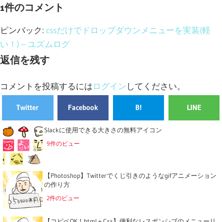
1件のコメント
ピンバック:
cssだけでドロップダウンメニューを実装(軽
い！) – ユズムログ
返信を残す
コメントを投稿するには
ログイン
してください。
Twitter
Facebook
B!
LINE
Slackに使用できる大きさの無料アイコン
9件のビュー
【Photoshop】Twitterでくじ引きのようなgifアニメーション
の作り方
2件のビュー
【コピペOK！html＋Css】便利なレスポンシブのメニューリ