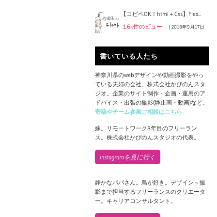
【コピペOK！html＋Css】Flex...
1.6k件のビュー
|
2018年9月17日
書いている人たち
神奈川県のwebデザインや動画撮影をやっ
ている夫婦の会社、株式会社かぴのんスタ
ジオ。企業のサイト制作・企画・運用のア
ドバイス・出張の撮影(静止画・動画)など。
寄稿やチーム参画ご相談はこちら
嫁。リモートワーク8年目のフリーラン
ス。株式会社かぴのんスタジオの代表。
instagramを見に行く
静かなパパさん。鳥が好き。デザイン～撮
影まで担当するフリーランスのクリエータ
ー。キャリアコンサルタント。