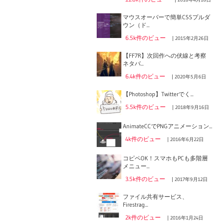
マウスオーバーで簡単CSSプルダ
ウン（ド...
6.5k件のビュー
|
2015年2月26日
【FF7R】次回作への伏線と考察
ネタバ...
6.4k件のビュー
|
2020年5月6日
【Photoshop】Twitterでく...
5.5k件のビュー
|
2018年9月16日
AnimateCCでPNGアニメーション...
4k件のビュー
|
2016年6月22日
コピペOK！スマホもPCも多階層
メニュー...
3.5k件のビュー
|
2017年9月12日
ファイル共有サービス、
Firestrag...
2k件のビュー
|
2016年1月24日