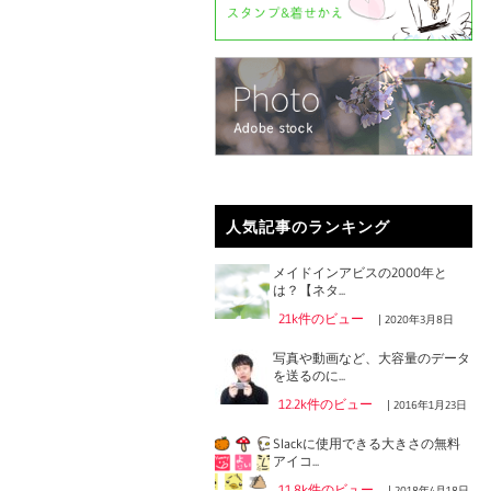
人気記事のランキング
メイドインアビスの2000年と
は？【ネタ...
21k件のビュー
|
2020年3月8日
写真や動画など、大容量のデータ
を送るのに...
12.2k件のビュー
|
2016年1月23日
Slackに使用できる大きさの無料
アイコ...
11.8k件のビュー
|
2018年4月18日