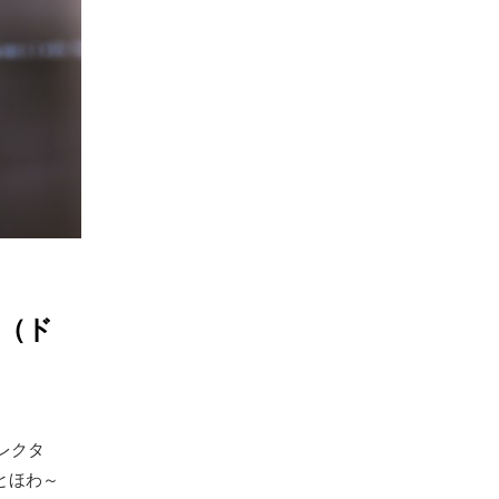
ン（ド
セレクタ
るとほわ～