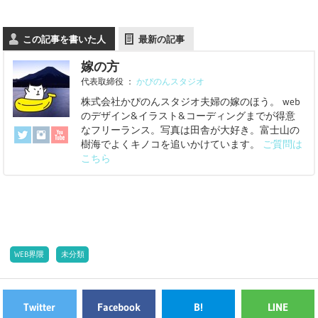
この記事を書いた人
最新の記事
嫁の方
代表取締役
：
かぴのんスタジオ
株式会社かぴのんスタジオ夫婦の嫁のほう。 web
のデザイン&イラスト&コーディングまでが得意
なフリーランス。写真は田舎が大好き。富士山の
樹海でよくキノコを追いかけています。
ご質問は
こちら
WEB界隈
未分類
Twitter
Facebook
B!
LINE