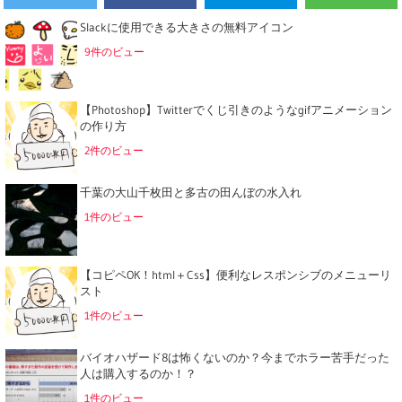
Slackに使用できる大きさの無料アイコン
9件のビュー
【Photoshop】Twitterでくじ引きのようなgifアニメーション
の作り方
2件のビュー
千葉の大山千枚田と多古の田んぼの水入れ
1件のビュー
【コピペOK！html＋Css】便利なレスポンシブのメニューリ
スト
1件のビュー
バイオハザード8は怖くないのか？今までホラー苦手だった
人は購入するのか！？
1件のビュー