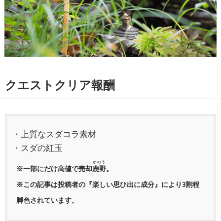
クエストクリア報酬
・上質なスダコラ素材
・スダの紅玉
かのう
※一部にだけ高値で売却
鹿野
。
※この記事は投稿者の『楽しい思ひ出に成分』により3割程
脚色されています。