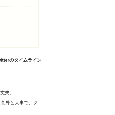
witterのタイムライン
に丈夫。
は意外と大事で、ク
。