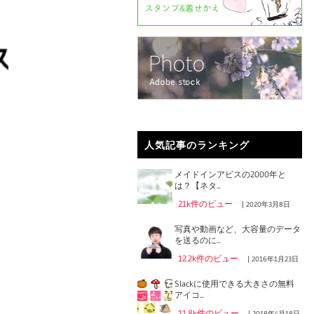
人気記事のランキング
メイドインアビスの2000年と
は？【ネタ...
21k件のビュー
|
2020年3月8日
写真や動画など、大容量のデータ
を送るのに...
12.2k件のビュー
|
2016年1月23日
Slackに使用できる大きさの無料
アイコ...
11.8k件のビュー
|
2018年4月18日