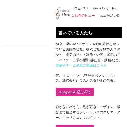
【コピペOK！html＋Css】Flex...
1.6k件のビュー
|
2018年9月17日
書いている人たち
神奈川県のwebデザインや動画撮影をやっ
ている夫婦の会社、株式会社かぴのんスタ
ジオ。企業のサイト制作・企画・運用のア
ドバイス・出張の撮影(静止画・動画)など。
寄稿やチーム参画ご相談はこちら
嫁。リモートワーク8年目のフリーラン
ス。株式会社かぴのんスタジオの代表。
instagramを見に行く
静かなパパさん。鳥が好き。デザイン～撮
影まで担当するフリーランスのクリエータ
ー。キャリアコンサルタント。