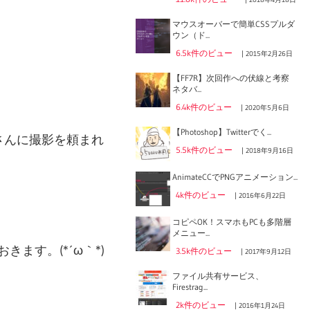
マウスオーバーで簡単CSSプルダ
ウン（ド...
6.5k件のビュー
|
2015年2月26日
【FF7R】次回作への伏線と考察
ネタバ...
6.4k件のビュー
|
2020年5月6日
【Photoshop】Twitterでく...
さんに撮影を頼まれ
5.5k件のビュー
|
2018年9月16日
AnimateCCでPNGアニメーション...
4k件のビュー
|
2016年6月22日
コピペOK！スマホもPCも多階層
メニュー...
す。(*´ω｀*)
3.5k件のビュー
|
2017年9月12日
ファイル共有サービス、
Firestrag...
2k件のビュー
|
2016年1月24日