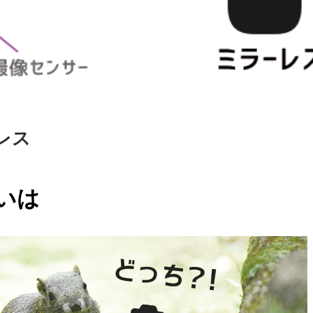
レス
いは