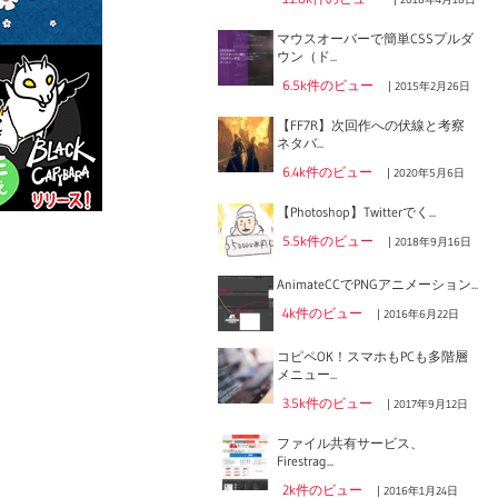
マウスオーバーで簡単CSSプルダ
ウン（ド...
6.5k件のビュー
|
2015年2月26日
【FF7R】次回作への伏線と考察
ネタバ...
6.4k件のビュー
|
2020年5月6日
【Photoshop】Twitterでく...
5.5k件のビュー
|
2018年9月16日
AnimateCCでPNGアニメーション...
4k件のビュー
|
2016年6月22日
コピペOK！スマホもPCも多階層
メニュー...
3.5k件のビュー
|
2017年9月12日
ファイル共有サービス、
Firestrag...
2k件のビュー
|
2016年1月24日