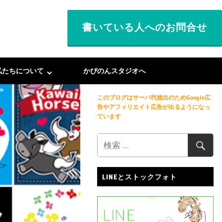
書いている人へのお問合せ
私たちについて
かぴのんスタジオへ
このブログはサーバ代捻出のためGoogle広
告やアフィリエイト広告が出るようになっ
ています
LINEとストックフォト