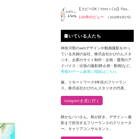
【コピペOK！html＋Css】Flex...
1.6k件のビュー
|
2018年9月17日
書いている人たち
神奈川県のwebデザインや動画撮影をやっ
ている夫婦の会社、株式会社かぴのんスタ
ジオ。企業のサイト制作・企画・運用のア
ドバイス・出張の撮影(静止画・動画)など。
寄稿やチーム参画ご相談はこちら
嫁。リモートワーク8年目のフリーラン
ス。株式会社かぴのんスタジオの代表。
instagramを見に行く
静かなパパさん。鳥が好き。デザイン～撮
影まで担当するフリーランスのクリエータ
ー。キャリアコンサルタント。