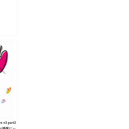
ve ×3 part2
お洒落に～