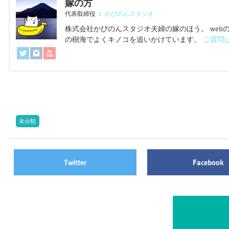
嫁の方
代表取締役
：
かぴのんスタジオ
株式会社かぴのんスタジオ夫婦の嫁のほう。 we
の樹海でよくキノコを追いかけています。
ご質問
未分類
Twitter
Facebook