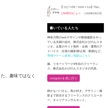
【コピペOK！html＋Css】Flex...
1.6k件のビュー
|
2018年9月17日
書いている人たち
神奈川県のwebデザインや動画撮影をやっ
ている夫婦の会社、株式会社かぴのんスタ
ジオ。企業のサイト制作・企画・運用のア
ドバイス・出張の撮影(静止画・動画)など。
寄稿やチーム参画ご相談はこちら
嫁。リモートワーク8年目のフリーラン
ス。株式会社かぴのんスタジオの代表。
した。趣味ではなく
instagramを見に行く
静かなパパさん。鳥が好き。デザイン～撮
影まで担当するフリーランスのクリエータ
ー。キャリアコンサルタント。