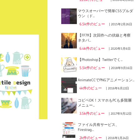
マウスオーバーで簡単CSSプルダ
ウン（ド...
6.5k件のビュー
|
2015年2月26日
【FF7R】次回作への伏線と考察
ネタバ...
6.4k件のビュー
|
2020年5月6日
【Photoshop】Twitterでく...
5.5k件のビュー
|
2018年9月16日
AnimateCCでPNGアニメーション...
4k件のビュー
|
2016年6月22日
コピペOK！スマホもPCも多階層
メニュー...
3.5k件のビュー
|
2017年9月12日
ファイル共有サービス、
Firestrag...
2k件のビュー
|
2016年1月24日