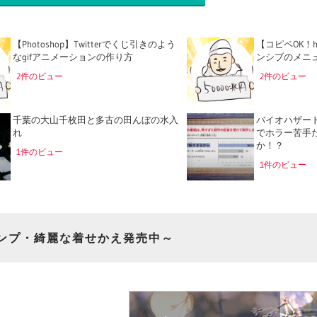
【Photoshop】Twitterでくじ引きのよう
【コピペOK！h
なgifアニメーションの作り方
ンシブのメニ
2件のビュー
2件のビュー
千葉の大山千枚田と多古の田んぼの水入
バイオハザー
れ
でホラー苦手
か！？
1件のビュー
1件のビュー
ンプ・綺麗な着せかえ発売中～