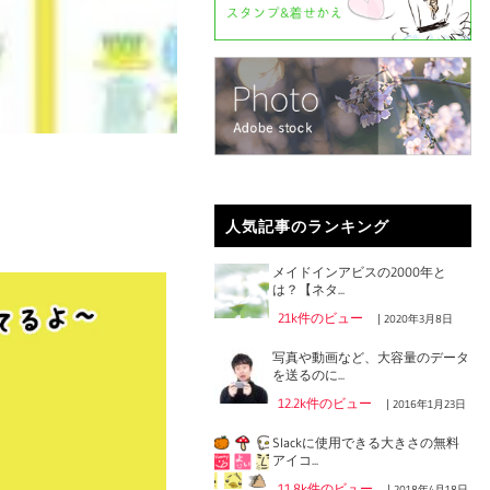
人気記事のランキング
メイドインアビスの2000年と
は？【ネタ...
21k件のビュー
|
2020年3月8日
写真や動画など、大容量のデータ
を送るのに...
12.2k件のビュー
|
2016年1月23日
Slackに使用できる大きさの無料
アイコ...
11.8k件のビュー
|
2018年4月18日