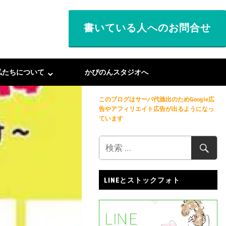
書いている人へのお問合せ
私たちについて
かぴのんスタジオへ
このブログはサーバ代捻出のためGoogle広
告やアフィリエイト広告が出るようになっ
ています
LINEとストックフォト