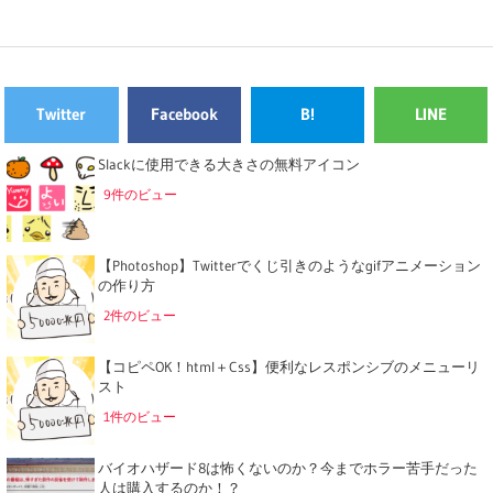
Twitter
Facebook
B!
LINE
Slackに使用できる大きさの無料アイコン
9件のビュー
【Photoshop】Twitterでくじ引きのようなgifアニメーション
の作り方
2件のビュー
【コピペOK！html＋Css】便利なレスポンシブのメニューリ
スト
1件のビュー
バイオハザード8は怖くないのか？今までホラー苦手だった
人は購入するのか！？