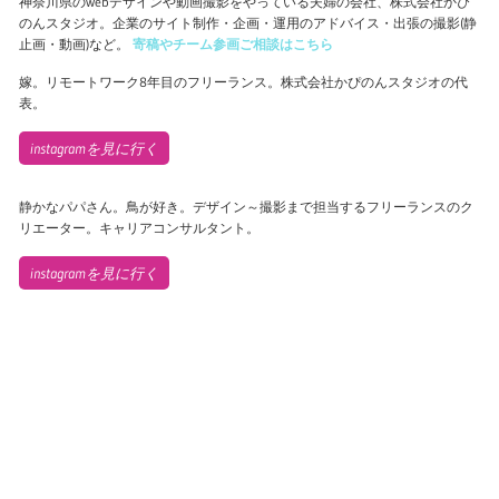
神奈川県のwebデザインや動画撮影をやっている夫婦の会社、株式会社かぴ
のんスタジオ。企業のサイト制作・企画・運用のアドバイス・出張の撮影(静
止画・動画)など。
寄稿やチーム参画ご相談はこちら
嫁。リモートワーク8年目のフリーランス。株式会社かぴのんスタジオの代
表。
instagramを見に行く
静かなパパさん。鳥が好き。デザイン～撮影まで担当するフリーランスのク
リエーター。キャリアコンサルタント。
instagramを見に行く