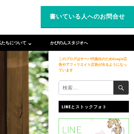
書いている人へのお問合せ
私たちについて
かぴのんスタジオへ
このブログはサーバ代捻出のためGoogle広
告やアフィリエイト広告が出るようになっ
ています
LINEとストックフォト