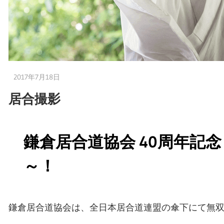
2017年7月18日
嫁の方
居合撮影
鎌倉居合道協会 40周年記
～！
鎌倉居合道協会は、全日本居合道連盟の傘下にて無双直