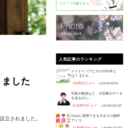
人気記事のランキング
メイドインアビスの2000年と
は？【ネタ...
きました
21k件のビュー
|
2020年3月8日
写真や動画など、大容量のデータ
を送るのに...
12.2k件のビュー
|
2016年1月23日
Slackに使用できる大きさの無料
に設立されました。
アイコ...
11.8k件のビュー
|
2018年4月18日