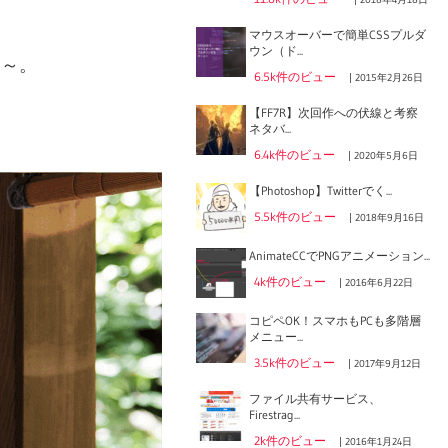
マウスオーバーで簡単CSSプルダ
ウン（ド...
す～。
6.5k件のビュー
|
2015年2月26日
【FF7R】次回作への伏線と考察
ネタバ...
6.4k件のビュー
|
2020年5月6日
【Photoshop】Twitterでく...
5.5k件のビュー
|
2018年9月16日
AnimateCCでPNGアニメーション...
4k件のビュー
|
2016年6月22日
コピペOK！スマホもPCも多階層
メニュー...
3.5k件のビュー
|
2017年9月12日
ファイル共有サービス、
Firestrag...
2k件のビュー
|
2016年1月24日