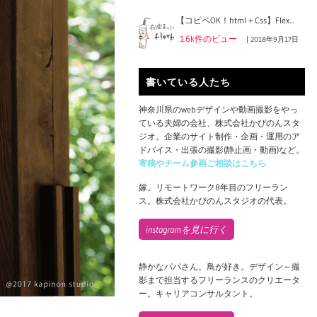
【コピペOK！html＋Css】Flex...
1.6k件のビュー
|
2018年9月17日
書いている人たち
神奈川県のwebデザインや動画撮影をやっ
ている夫婦の会社、株式会社かぴのんスタ
ジオ。企業のサイト制作・企画・運用のア
ドバイス・出張の撮影(静止画・動画)など。
寄稿やチーム参画ご相談はこちら
嫁。リモートワーク8年目のフリーラン
ス。株式会社かぴのんスタジオの代表。
instagramを見に行く
静かなパパさん。鳥が好き。デザイン～撮
影まで担当するフリーランスのクリエータ
ー。キャリアコンサルタント。