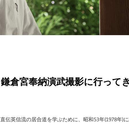
念 鎌倉宮奉納演武撮影に行って
伝英信流の居合道を学ぶために、昭和53年(1978年)