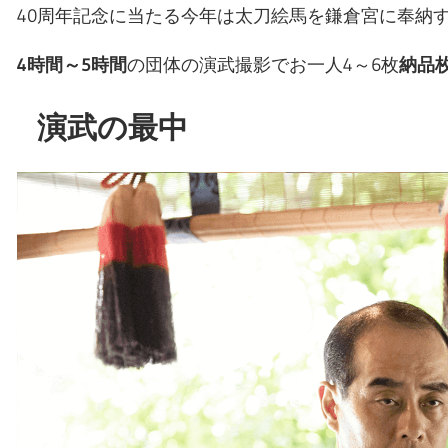
40周年記念に当たる今年は太刀絵馬を鎌倉宮に奉納
4時間～5時間
の団体の演武撮影でお一人4～6枚
納品枚
演武の最中