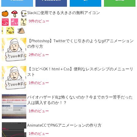
Slackに使用できる大きさの無料アイコン
9件のビュー
【Photoshop】Twitterでくじ引きのようなgifアニメーション
の作り方
2件のビュー
【コピペOK！html＋Css】便利なレスポンシブのメニューリ
スト
1件のビュー
バイオハザード8は怖くないのか？今までホラー苦手だった
人は購入するのか！？
1件のビュー
AnimateCCでPNGアニメーションの作り方
1件のビュー