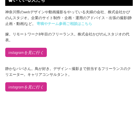
神奈川県のwebデザインや動画撮影をやっている夫婦の会社、株式会社かぴ
のんスタジオ。企業のサイト制作・企画・運用のアドバイス・出張の撮影(静
止画・動画)など。
寄稿やチーム参画ご相談はこちら
嫁。リモートワーク8年目のフリーランス。株式会社かぴのんスタジオの代
表。
instagramを見に行く
静かなパパさん。鳥が好き。デザイン～撮影まで担当するフリーランスのク
リエーター。キャリアコンサルタント。
instagramを見に行く